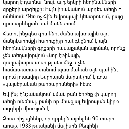
կարող է դառնալ նույն այդ երկրի հեղինակների
գրքերի արգելքը։ Ինչն իրականում արդեն տեղի է
ունենում։ Դեռ ոչ Հին Եվրոպայի կենտրոնում, բայց
դրա արևելյան սահմաններում։
Հետո, ինչպես գիտենք, ժանտախտային այդ
մանրէահիմքի հարուցիչը հանգեցնում է այն
հեղինակների գրքերի հավաքական այրման, որոնք
չեն տեղավորվում «նոր էթիկայի,
գաղափարախոսության» մեջ և չեն
համապատասխանում պատմական այն պահին,
որում լուսավոր Եվրոպան մարտնչում է ռուս
«կայսերական բարբարոսների» հետ։
Եվ ի՞նչ է նշանակում` նման բան երբեք չի կարող
տեղի ունենալ, քանի որ միացյալ Եվրոպան կիրթ
ազգերի միություն է։
Զուտ հիշեցնենք, որ գրքերն այրել են 90 տարի
առաջ, 1933 թվականի մայիսին Բեռլինի