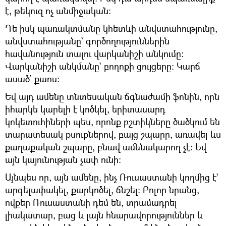
է, թեկուզ ոչ անմիջական:
Դե իսկ պառակտմանը կհետևի անվստահությունը,
անվստահությանը` գործողություններին
հավանություն տալու վարկանիշի անկումը։
Վարկանիշի անկմանը` բողոքի ցույցերը։ Կարճ
ասած` քաոս։
Եվ այդ ամենը տնտեսական ճգնաժամի ֆոնին, որն
իհարկե կարելի է կոծկել, երիտասարդ
կոկետուհիների պես, որոնք բշտիկները ծածկում են
տարատեսակ քսուքներով, բայց շպարը, առավել ևս
քաղաքական շպարը, բնավ ամենակարող չէ։ Եվ
այն կայունության չափ ունի։
Այնպես որ, այն ամենը, ինչ Ռուսաստանի կողմից է`
արգելափակել, քարկոծել, ճնշել։ Բոլոր նրանց,
ովքեր Ռուսաստանի դեմ են, տրամադրել
լիակատար, բաց և լայն հնարավորություններ և