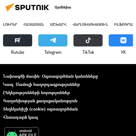
Արմենիա
ԼՈՒՐԵՐ
ՀԱՅԱՍՏԱՆ
ԱՇԽԱՐՀ
ՎԵՐԼՈՒԾՈՒԹՅՈՒՆ
ԻՆՖՈԳՐԱՖ
Rutube
Telegram
ТikТоk
VK
Նախագծի մասին
Օգտագործման կանոնները
Կապ
Մամուլի հաղորդագրություններ
Ընկերությունների նորություններ
Գաղտնիության քաղաքականություն
Տեղեկանիշի (cookie) օգտագործման
Հետադարձ կապ