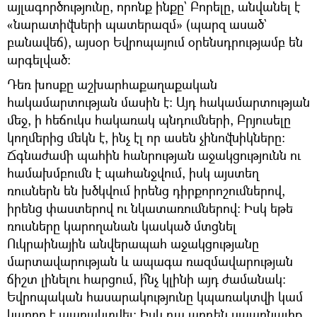
այլագործությունը, որոնք ինքը` Բորելը, անվանել է
«նարատիվների պատերազմ» (պարզ ասած`
բանավեճ), այսօր Եվրոպայում օրենսդրությամբ են
արգելված։
Դեռ խոսքը աշխարհաքաղաքական
հակամարտության մասին է։ Այդ հակամարտության
մեջ, ի հեճուկս հակառակ պնդումների, Բրյուսելը
կողմերից մեկն է, ինչ էլ որ ասեն չինովնիկները։
Ճգնաժամի պահին հանրության աջակցությունն ու
համախմբումն է պահանջվում, իսկ այստեղ
ռուսներն են խծկվում իրենց դիրքորոշումներով,
իրենց փաստերով ու նկատառումներով։ Իսկ եթե
ռուսները կարողանան կասկած մտցնել
Ուկրաինային անվերապահ աջակցությանը
մարտավարության և ապագա ռազմավարության
ճիշտ լինելու հարցում, ի՞նչ կլինի այդ ժամանակ։
Եվրոպական հասարակությունը կպառակտվի կամ
կարող է պառակտվել։ Իսկ դա արդեն սպառնալիք