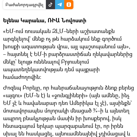
Բաժանորդագրվել
Ելենա Կարաևա, ՌԻԱ Նովոստի
«ԵՄ-ում ռուսական ԶԼՄ–ների աշխատանքն
արգելելով` մենք ոչ թե հարձակում ենք գործում
խոսքի ազատության վրա, այլ պաշտպանում այն»,
– հայտնել է ԵՄ-ի բարձրաստիճան ղեկավարներից
մեկը` ելույթ ունենալով Բրյուսելում
ապատեղեկատվության դեմ պայքարի
համաժողովին։
Ժոզեպ Բորելը, որ հանրաճանաչություն ձեռք բերեց
«այգու» (ԵՄ–ն է) և «ջունգլիների» (այն ամենը, ինչ
ԵՄ չէ և հավանաբար դեռ Ամերիկա էլ չէ), այսինքն`
մոտավորապես մոլորակի մնացած ¾–ի և այնտեղ
ապրող բնակչության մասին իր խոսքերով, իսկ
հետագայում երկար պարզաբանում էր, որ իրեն
սխալ են հասկացել, այնուամենայնիվ չդիմացավ և