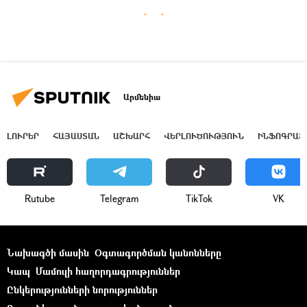
Արմենիա
ԼՈՒՐԵՐ
ՀԱՅԱՍՏԱՆ
ԱՇԽԱՐՀ
ՎԵՐԼՈՒԾՈՒԹՅՈՒՆ
ԻՆՖՈԳՐԱՖ
Rutube
Telegram
ТikТоk
VK
Նախագծի մասին
Օգտագործման կանոնները
Կապ
Մամուլի հաղորդագրություններ
Ընկերությունների նորություններ