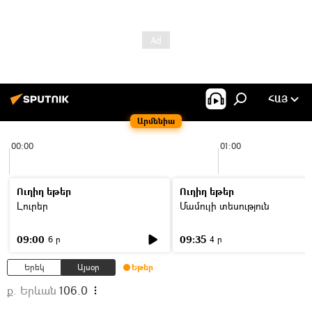
ՀԱՅ
Արմենիա
00:00
01:00
Ուղիղ եթեր
Ուղիղ եթեր
Լուրեր
Մամուլի տեսություն
09:00
09:35
6 ր
4 ր
Երեկ
Այսօր
Եթեր
ք. Երևան
106.0