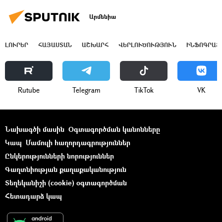
Արմենիա
ԼՈՒՐԵՐ
ՀԱՅԱՍՏԱՆ
ԱՇԽԱՐՀ
ՎԵՐԼՈՒԾՈՒԹՅՈՒՆ
ԻՆՖՈԳՐԱՖ
Rutube
Telegram
ТikТоk
VK
Նախագծի մասին
Օգտագործման կանոնները
Կապ
Մամուլի հաղորդագրություններ
Ընկերությունների նորություններ
Գաղտնիության քաղաքականություն
Տեղեկանիշի (cookie) օգտագործման
Հետադարձ կապ