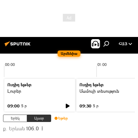
ՀԱՅ
Արմենիա
00:00
01:00
Ուղիղ եթեր
Ուղիղ եթեր
Լուրեր
Մամուլի տեսություն
09:00
09:30
5 ր
5 ր
Երեկ
Այսօր
Եթեր
ք. Երևան
106.0