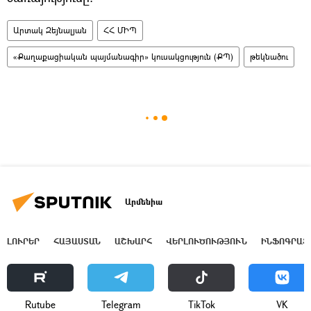
Արտակ Զեյնալյան
ՀՀ ՄԻՊ
«Քաղաքացիական պայմանագիր» կուսակցություն (ՔՊ)
թեկնածու
Արմենիա
ԼՈՒՐԵՐ
ՀԱՅԱՍՏԱՆ
ԱՇԽԱՐՀ
ՎԵՐԼՈՒԾՈՒԹՅՈՒՆ
ԻՆՖՈԳՐԱՖ
Rutube
Telegram
ТikТоk
VK