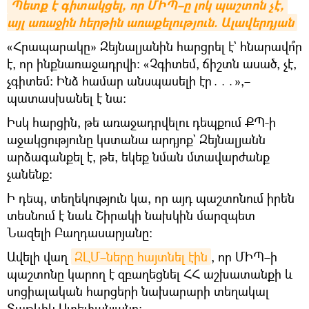
Պետք է գիտակցել, որ ՄԻՊ–ը լոկ պաշտոն չէ, 
այլ առաջին հերթին առաքելություն. Ալավերդյան
«Հրապարակը» Զեյնալյանին հարցրել է` հնարավո՞ր
է, որ ինքնառաջադրվի։ «Չգիտեմ, ճիշտն ասած, չէ,
չգիտեմ։ Ինձ համար անսպասելի էր․․․»,–
պատասխանել է նա։
Իսկ հարցին, թե առաջադրվելու դեպքում ՔՊ-ի
աջակցությունը կստանա արդյոք` Զեյնալյանն
արձագանքել է, թե, եկեք նման մտավարժանք
չանենք։
Ի դեպ, տեղեկություն կա, որ այդ պաշտոնում իրեն
տեսնում է նաև Շիրակի նախկին մարզպետ
Նազելի Բաղդասարյանը։
Ավելի վաղ
ԶԼՄ–ները հայտնել էին
, որ ՄԻՊ–ի
պաշտոնը կարող է զբաղեցնել ՀՀ աշխատանքի և
սոցիալական հարցերի նախարարի տեղակալ
Տաթևիկ Ստեփանյանը։