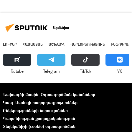
Արմենիա
ԼՈՒՐԵՐ
ՀԱՅԱՍՏԱՆ
ԱՇԽԱՐՀ
ՎԵՐԼՈՒԾՈՒԹՅՈՒՆ
ԻՆՖՈԳՐԱՖ
Rutube
Telegram
ТikТоk
VK
Նախագծի մասին
Օգտագործման կանոնները
Կապ
Մամուլի հաղորդագրություններ
Ընկերությունների նորություններ
Գաղտնիության քաղաքականություն
Տեղեկանիշի (cookie) օգտագործման