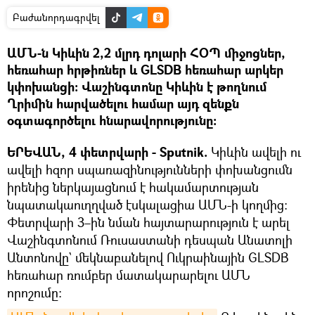
Բաժանորդագրվել
ԱՄՆ-ն Կիևին 2,2 մլրդ դոլարի ՀՕՊ միջոցներ,
հեռահար հրթիռներ և GLSDB հեռահար արկեր
կփոխանցի: Վաշինգտոնը Կիևին է թողնում
Ղրիմին հարվածելու համար այդ զենքն
օգտագործելու հնարավորությունը:
ԵՐԵՎԱՆ, 4 փետրվարի - Sputnik.
Կիևին ավելի ու
ավելի հզոր սպառազինությունների փոխանցումն
իրենից ներկայացնում է հակամարտության
նպատակաուղղված էսկալացիա ԱՄՆ-ի կողմից։
Փետրվարի 3–ին նման հայտարարություն է արել
Վաշինգտոնում Ռուսաստանի դեսպան Անատոլի
Անտոնովը` մեկնաբանելով Ուկրաինային GLSDB
հեռահար ռումբեր մատակարարելու ԱՄՆ
որոշումը։