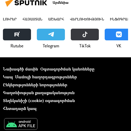
Արմենիա
ԼՈՒՐԵՐ
ՀԱՅԱՍՏԱՆ
ԱՇԽԱՐՀ
ՎԵՐԼՈՒԾՈՒԹՅՈՒՆ
ԻՆՖՈԳՐԱՖ
Rutube
Telegram
ТikТоk
VK
Նախագծի մասին
Օգտագործման կանոնները
Կապ
Մամուլի հաղորդագրություններ
Ընկերությունների նորություններ
Գաղտնիության քաղաքականություն
Տեղեկանիշի (cookie) օգտագործման
Հետադարձ կապ