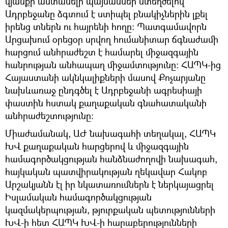
կյանքի անտանելի պայմաններ ստեղծելով՝
Ադրբեջանը ձգտում է ստիպել բնակիչներին լքել
իրենց տներն ու հայրենի հողը: Պատգամավորն
Արցախում օրեցօր սրվող հումանիտար ճգնաժամի
հարցում անհրաժեշտ է համարել միջազգային
հանրության անհապաղ միջամտությունը: ՀԱՊԿ-ից
Հայաստանի ակնկալիքների մասով Քոչարյանը
նախևառաջ ընդգծել է Ադրբեջանի ագրեսիայի
փաստին հստակ քաղաքական գնահատականի
անհրաժեշտությունը:
Միաժամանակ, ԱԺ նախագահի տեղակալ, ՀԱՊԿ
ԽՎ քաղաքական հարցերով և միջազգային
համագործակցության հանձնաժողովի նախագահ,
հայկական պատվիրակության ղեկավար Հակոբ
Արշակյանն էլ իր նկատառումներն է ներկայացրել
Իսլամական համագործակցության
կազմակերպության, թյուրքական պետությունների
ԽՎ-ի հետ ՀԱՊԿ ԽՎ-ի հարաբերությունների