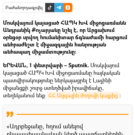
Բաժանորդագրվել
Մոսկվայում կայացած ՀԱՊԿ ԽՎ միջոցառմանն
Անդրանիկ Քոչարյանը նշել է, որ Արցախում
օրեցօր սրվող հումանիտար ճգնաժամի հարցում
անհրաժեշտ է միջազգային հանրության
անհապաղ միջամտությունը։
ԵՐԵՎԱՆ, 1 փետրվարի – Sputnik.
Մոսկվայում
կայացած ՀԱՊԿ ԽՎ միջոցառմանը հայկական
պատվիրակությունը ներկայացրել է Լաչինի
միջանցքի շուրջ ստեղծված իրավիճակը,
տեղեկանում ենք
ՀՀ Ազգային ժողովի կայքից
։
«Ադրբեջանը, հղում անելով
բնապահպանական կեղծ պատճառներին,