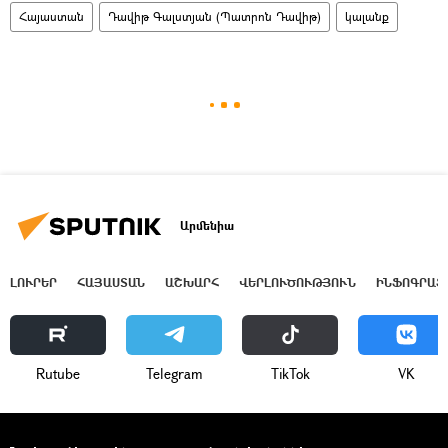
Հայաստան
Դավիթ Գալստյան (Պատրոն Դավիթ)
կալանք
Արմենիա
ԼՈՒՐԵՐ
ՀԱՅԱՍՏԱՆ
ԱՇԽԱՐՀ
ՎԵՐԼՈՒԾՈՒԹՅՈՒՆ
ԻՆՖՈԳՐԱՖ
Rutube
Telegram
ТikТоk
VK