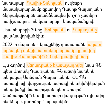
նախարար
Դավիթ Տոնոյանն
ու զենքի
մատակարարմամբ զբաղվող Դավիթ Գալստյանը
ձերբակալվել են առանձնապես խոշոր չափերի
հափշտակություն կատարելու կասկածանքով։
Սեպտեմբերի 30-ից
Տոնոյանն
ու
Գալստյանը
կալանավորված էին։
2022–ի մարտին Վերաքննիչ դատարանն
ազատ 
արձակեց զենքի մատակարարմամբ զբաղվող 
Դավիթ Գալստյանին 50 մլն գրավի դիմաց
։
Այս գործով
մեղադրանք է առաջադրվել
նաև ԳՇ
պետ Արտակ Դավթյանին, ԳՇ պետի նախկին
տեղակալ Ստեփան Գալստյանին, ՀՀ ՊՆ
ավիացիայի վարչության ավիացիոն տեխնիկական
ունեցվածքի ծառայության պետ Արտյոմ
Համբարյանին և ավիացիայի վարչության գլխավոր
ինժեներ Վլադիմիր Բաբայանին: