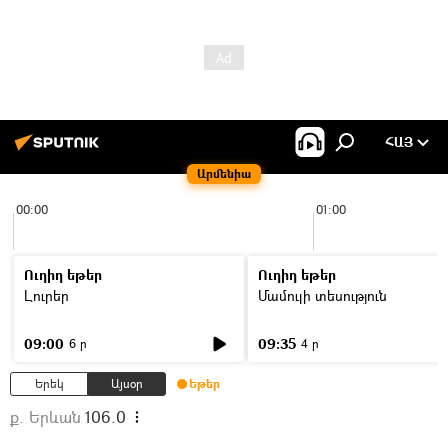
ՀԱՅ
Արմենիա
00:00
01:00
Ուղիղ եթեր
Ուղիղ եթեր
Լուրեր
Մամուլի տեսություն
09:00
09:35
6 ր
4 ր
Երեկ
Այսօր
Եթեր
ք. Երևան
106.0