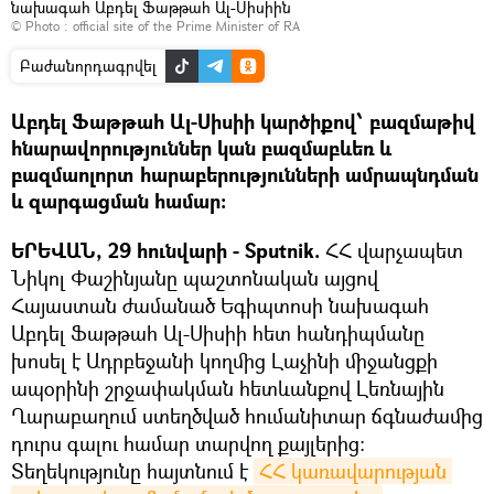
նախագահ Աբդել Ֆաթթահ Ալ-Սիսիին
© Photo :
official site of the Prime Minister of RA
Բաժանորդագրվել
Աբդել Ֆաթթահ Ալ-Սիսիի կարծիքով՝ բազմաթիվ
հնարավորություններ կան բազմաբևեռ և
բազմաոլորտ հարաբերությունների ամրապնդման
և զարգացման համար։
ԵՐԵՎԱՆ, 29 հունվարի - Sputnik.
ՀՀ վարչապետ
Նիկոլ Փաշինյանը պաշտոնական այցով
Հայաստան ժամանած Եգիպտոսի նախագահ
Աբդել Ֆաթթահ Ալ-Սիսիի հետ հանդիպմանը
խոսել է Ադրբեջանի կողմից Լաչինի միջանցքի
ապօրինի շրջափակման հետևանքով Լեռնային
Ղարաբաղում ստեղծված հումանիտար ճգնաժամից
դուրս գալու համար տարվող քայլերից:
Տեղեկությունը հայտնում է
ՀՀ կառավարության 