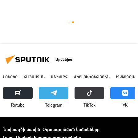
Արմենիա
ԼՈՒՐԵՐ
ՀԱՅԱՍՏԱՆ
ԱՇԽԱՐՀ
ՎԵՐԼՈՒԾՈՒԹՅՈՒՆ
ԻՆՖՈԳՐԱՖ
Rutube
Telegram
ТikТоk
VK
Նախագծի մասին
Օգտագործման կանոնները
Կապ
Մամուլի հաղորդագրություններ