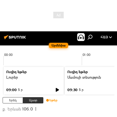
ՀԱՅ
Արմենիա
00:00
01:00
Ուղիղ եթեր
Ուղիղ եթեր
Լուրեր
Մամուլի տեսություն
09:00
09:30
5 ր
5 ր
Երեկ
Այսօր
Եթեր
ք. Երևան
106.0