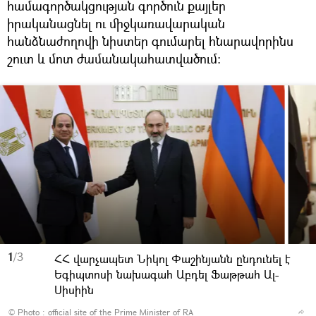
համագործակցության գործուն քայլեր
իրականացնել ու միջկառավարական
հանձնաժողովի նիստեր գումարել հնարավորինս
շուտ և մոտ ժամանակահատվածում։
1
/3
ՀՀ վարչապետ Նիկոլ Փաշինյանն ընդունել է
Եգիպտոսի նախագահ Աբդել Ֆաթթահ Ալ-
Սիսիին
© Photo :
official site of the Prime Minister of RA