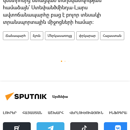
կենտրոնից ստացված տեղեկատվության
համաձայն՝ Ստեփանծմինդա-Լարս
ավտոճանապարհը բաց է բոլոր տեսակի
տրանսպորտային միջոցների համար։
Ճանապարհ
ձյուն
Մերկասառույց
փրկարար
Հայաստան
Արմենիա
ԼՈՒՐԵՐ
ՀԱՅԱՍՏԱՆ
ԱՇԽԱՐՀ
ՎԵՐԼՈՒԾՈՒԹՅՈՒՆ
ԻՆՖՈԳՐԱՖ