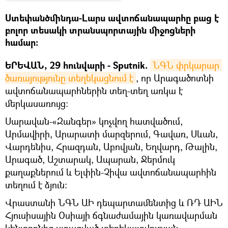
Ստեփանծմինդա-Լարս ավտոճանապարհը բաց է
բոլոր տեսակի տրանսպորտային միջոցների
համար։
ԵՐԵՎԱՆ, 29 հունվարի - Sputnik.
ՆԳՆ փրկարար 
ծառայությունը տեղեկացնում է
, որ Արագածոտնի
ավտոճանապարհներին տեղ-տեղ առկա է
մերկասառույց։
Սարավան-«Զանգեր» կոչվող հատվածում,
Արմավիրի, Արարատի մարզերում, Գավառ, Սևան,
Վարդենիս, Հրազդան, Աբովյան, Եղվարդ, Թալին,
Արագած, Աշտարակ, Ապարան, Ջերմուկ
քաղաքներում և Ելփին-Չիվա ավտոճանապարհին
տեղում է ձյուն։
Վրաստանի ՆԳՆ ԱԻ դեպարտամենտից և ՌԴ ԱԻՆ
Հյուսիսային Օսիայի ճգնաժամային կառավարման