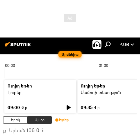
ՀԱՅ
Արմենիա
00:00
01:00
Ուղիղ եթեր
Ուղիղ եթեր
Լուրեր
Մամուլի տեսություն
09:00
09:35
6 ր
4 ր
Երեկ
Այսօր
Եթեր
ք. Երևան
106.0