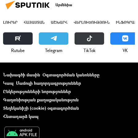
Արմենիա
ԼՈՒՐԵՐ
ՀԱՅԱՍՏԱՆ
ԱՇԽԱՐՀ
ՎԵՐԼՈՒԾՈՒԹՅՈՒՆ
ԻՆՖՈԳՐԱՖ
Rutube
Telegram
ТikТоk
VK
Նախագծի մասին
Օգտագործման կանոնները
Կապ
Մամուլի հաղորդագրություններ
Ընկերությունների նորություններ
Գաղտնիության քաղաքականություն
Տեղեկանիշի (cookie) օգտագործման
Հետադարձ կապ