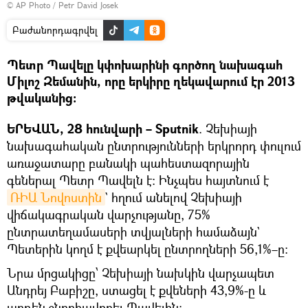
© AP Photo / Petr David Josek
Բաժանորդագրվել
Պետր Պավելը կփոխարինի գործող նախագահ
Միլոշ Զեմանին, որը երկիրը ղեկավարում էր 2013
թվականից։
ԵՐԵՎԱՆ, 28 հունվարի – Sputnik
. Չեխիայի
նախագահական ընտրությունների երկրորդ փուլում
առաջատարը բանակի պահեստազորային
գեներալ Պետր Պավելն է։ Ինչպես հայտնում է
ՌԻԱ Նովոստին
` հղում անելով Չեխիայի
վիճակագրական վարչությանը, 75%
ընտրատեղամասերի տվյալների համաձայն`
Պետերին կողմ է քվեարկել ընտրողների 56,1%–ը։
Նրա մրցակիցը՝ Չեխիայի նախկին վարչապետ
Անդրեյ Բաբիշը, ստացել է քվեների 43,9%-ը և
արդեն շնորհավորել Պավելին։