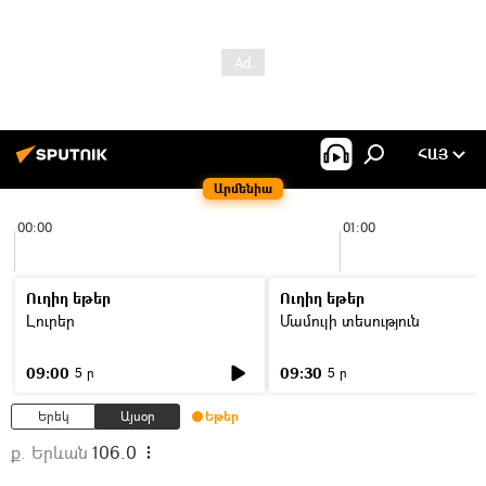
ՀԱՅ
Արմենիա
00:00
01:00
Ուղիղ եթեր
Ուղիղ եթեր
Լուրեր
Մամուլի տեսություն
09:00
09:30
5 ր
5 ր
Երեկ
Այսօր
Եթեր
ք. Երևան
106.0