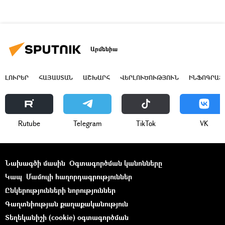
Արմենիա
ԼՈՒՐԵՐ
ՀԱՅԱՍՏԱՆ
ԱՇԽԱՐՀ
ՎԵՐԼՈՒԾՈՒԹՅՈՒՆ
ԻՆՖՈԳՐԱՖ
Rutube
Telegram
ТikТоk
VK
Նախագծի մասին
Օգտագործման կանոնները
Կապ
Մամուլի հաղորդագրություններ
Ընկերությունների նորություններ
Գաղտնիության քաղաքականություն
Տեղեկանիշի (cookie) օգտագործման