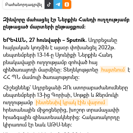
Բաժանորդագրվել
Զինվորը մահացել էր Ներքին Հանդի ուղղությամբ
ընթացած մարտերի ընթացքում։
ԵՐԵՎԱՆ, 27 հունվարի – Sputnik.
Ադրբեջանը
հայկական կողմին է այսօր փոխանցել 2022թ.
սեպտեմբերի 13-14-ը Սյունիքի Ներքին Հանդ
բնակավայրի ուղղությամբ զոհված հայ
զինծառայողի մարմինը: Տեղեկությւոնը
հայտնում
է
ՀՀ ՊՆ մամուլի ծառայությունը։
Հիշեցնենք` Ադրբեջանի ԶՈւ ստորաբաժանումները
սեպտեմբերի 13-ից Գորիսի, Սոթքի և Ջերմուկի
ուղղությամբ
ինտենսիվ կրակ էին վարում 
հրետանային միջոցներից, խոշոր տրամաչափի
հրաձգային զինատեսակներից։ Հակառակորդը
կիրառում էր նաև ԱԹՍ-ներ: