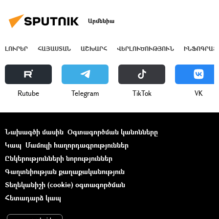
Արմենիա
ԼՈՒՐԵՐ
ՀԱՅԱՍՏԱՆ
ԱՇԽԱՐՀ
ՎԵՐԼՈՒԾՈՒԹՅՈՒՆ
ԻՆՖՈԳՐԱՖ
Rutube
Telegram
ТikТоk
VK
Նախագծի մասին
Օգտագործման կանոնները
Կապ
Մամուլի հաղորդագրություններ
Ընկերությունների նորություններ
Գաղտնիության քաղաքականություն
Տեղեկանիշի (cookie) օգտագործման
Հետադարձ կապ