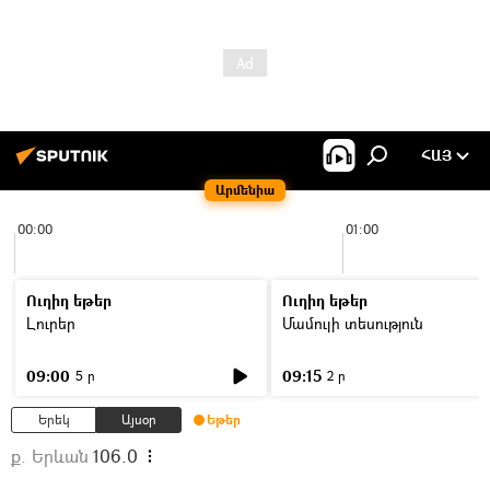
ՀԱՅ
Արմենիա
00:00
01:00
Ուղիղ եթեր
Ուղիղ եթեր
Լուրեր
Մամուլի տեսություն
09:00
09:15
5 ր
2 ր
Երեկ
Այսօր
Եթեր
ք. Երևան
106.0