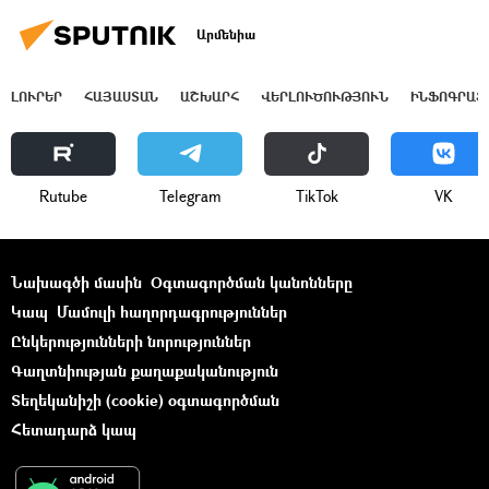
Արմենիա
ԼՈՒՐԵՐ
ՀԱՅԱՍՏԱՆ
ԱՇԽԱՐՀ
ՎԵՐԼՈՒԾՈՒԹՅՈՒՆ
ԻՆՖՈԳՐԱՖ
Rutube
Telegram
ТikТоk
VK
Նախագծի մասին
Օգտագործման կանոնները
Կապ
Մամուլի հաղորդագրություններ
Ընկերությունների նորություններ
Գաղտնիության քաղաքականություն
Տեղեկանիշի (cookie) օգտագործման
Հետադարձ կապ