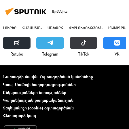
Արմենիա
ԼՈՒՐԵՐ
ՀԱՅԱՍՏԱՆ
ԱՇԽԱՐՀ
ՎԵՐԼՈՒԾՈՒԹՅՈՒՆ
ԻՆՖՈԳՐԱՖ
Rutube
Telegram
ТikТоk
VK
Նախագծի մասին
Օգտագործման կանոնները
Կապ
Մամուլի հաղորդագրություններ
Ընկերությունների նորություններ
Գաղտնիության քաղաքականություն
Տեղեկանիշի (cookie) օգտագործման
Հետադարձ կապ