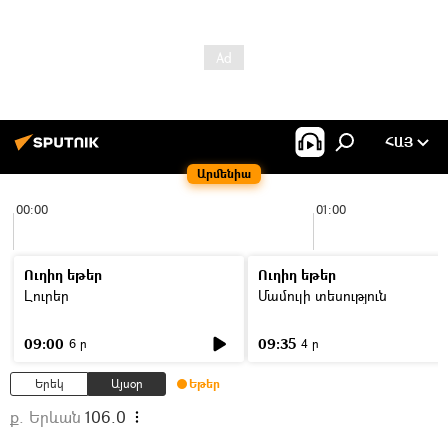
ՀԱՅ
Արմենիա
00:00
01:00
Ուղիղ եթեր
Ուղիղ եթեր
Լուրեր
Մամուլի տեսություն
09:00
09:35
6 ր
4 ր
Երեկ
Այսօր
Եթեր
ք. Երևան
106.0