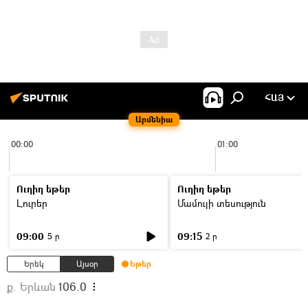
ՀԱՅ
Արմենիա
00:00
01:00
Ուղիղ եթեր
Ուղիղ եթեր
Լուրեր
Մամուլի տեսություն
09:00
09:15
5 ր
2 ր
Երեկ
Այսօր
Եթեր
ք. Երևան
106.0