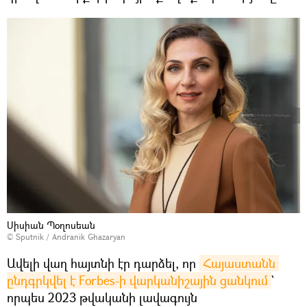
Սիսիան Պօղոսեան
© Sputnik / Andranik Ghazaryan
Ավելի վաղ հայտնի էր դարձել, որ
Հայաստանն 
ընդգրկվել է Forbes-ի վարկանիշային ցանկում
`
որպես 2023 թվականի լավագույն