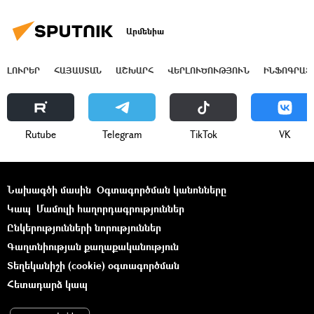
Արմենիա
ԼՈՒՐԵՐ
ՀԱՅԱՍՏԱՆ
ԱՇԽԱՐՀ
ՎԵՐԼՈՒԾՈՒԹՅՈՒՆ
ԻՆՖՈԳՐԱՖ
Rutube
Telegram
ТikТоk
VK
Նախագծի մասին
Օգտագործման կանոնները
Կապ
Մամուլի հաղորդագրություններ
Ընկերությունների նորություններ
Գաղտնիության քաղաքականություն
Տեղեկանիշի (cookie) օգտագործման
Հետադարձ կապ