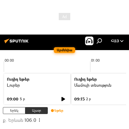
ՀԱՅ
Արմենիա
00:00
01:00
Ուղիղ եթեր
Ուղիղ եթեր
Լուրեր
Մամուլի տեսություն
09:00
09:15
5 ր
2 ր
Երեկ
Այսօր
Եթեր
ք. Երևան
106.0