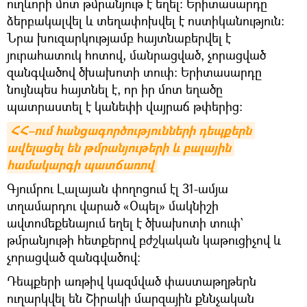
ուղևորի մոտ թմրանյութ է եղել։ Երիտասարդը
ձերբակալվել և տեղափոխվել է ոստիկանություն։
Նրա խուզարկությամբ հայտնաբերվել է
յուրահատուկ հոտով, մանրացված, չորացված
զանգվածով ծխախոտի տուփ: Երիտասարդը
նույնպես հայտնել է, որ իր մոտ եղածը
պատրաստել է կանեփի վայրաճ թփերից:
ՀՀ–ում հանցագործությունների դեպքերն 
ավելացել են թմրանյութերի և բալային 
համակարգի պատճառով
Գյումրու Լալայան փողոցում էլ 31-ամյա
տղամարդու վարած «Օպել» մակնիշի
ավտոմեքենայում եղել է ծխախոտի տուփ`
թմրանյութի հետքերով բժշկական կաթուցիչով և
չորացված զանգվածով:
Դեպքերի առթիվ կազմված փաստաթղթերն
ուղարկվել են Շիրակի մարզային քննչական