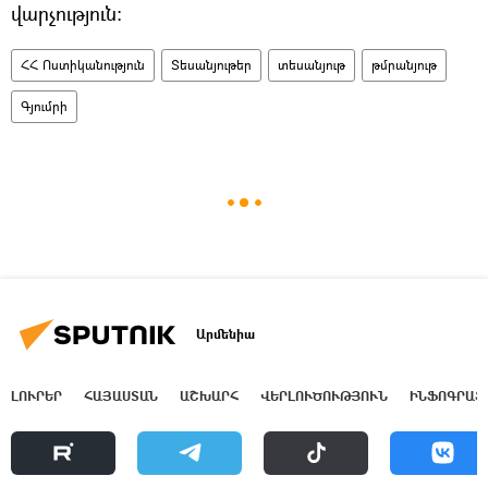
վարչություն:
ՀՀ Ոստիկանություն
Տեսանյութեր
տեսանյութ
թմրանյութ
Գյումրի
Արմենիա
ԼՈՒՐԵՐ
ՀԱՅԱՍՏԱՆ
ԱՇԽԱՐՀ
ՎԵՐԼՈՒԾՈՒԹՅՈՒՆ
ԻՆՖՈԳՐԱՖ