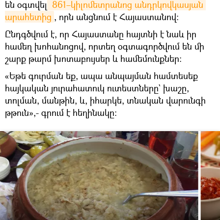
են օգտվել
 861–կիլոմետրանոց անդրկովկասյան 
արահետից
, որն անցնում է Հայաստանով:
Ընդգծվում է, որ Հայաստանը հայտնի է նաև իր
համեղ խոհանոցով, որտեղ օգտագործվում են մի
շարք թարմ խոտաբույսեր և համեմունքներ:
«Եթե գուրման եք, ապա անպայման համտեսեք
հայկական յուրահատուկ ուտեստները` խաշը,
տոլման, մանթին, և, իհարկե, տնական վարունգի
թթուն»,- գրում է հեղինակը։