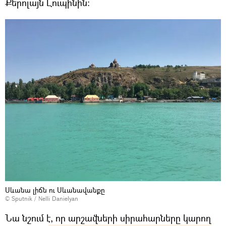
Քերոլայն Լուպինին։
Սևանա լիճն ու Սևանավանքը
© Sputnik / Nelli Danielyan
Նա նշում է, որ արշավների սիրահարները կարող