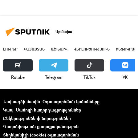
Արմենիա
ԼՈՒՐԵՐ
ՀԱՅԱՍՏԱՆ
ԱՇԽԱՐՀ
ՎԵՐԼՈՒԾՈՒԹՅՈՒՆ
ԻՆՖՈԳՐԱՖ
Rutube
Telegram
ТikТоk
VK
Նախագծի մասին
Օգտագործման կանոնները
Կապ
Մամուլի հաղորդագրություններ
Ընկերությունների նորություններ
Գաղտնիության քաղաքականություն
Տեղեկանիշի (cookie) օգտագործման