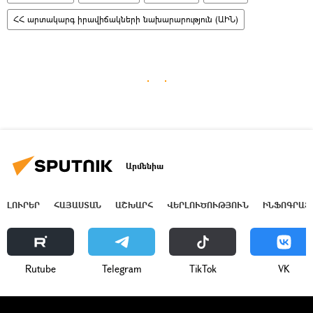
ՀՀ արտակարգ իրավիճակների նախարարություն (ԱԻՆ)
Արմենիա
ԼՈՒՐԵՐ
ՀԱՅԱՍՏԱՆ
ԱՇԽԱՐՀ
ՎԵՐԼՈՒԾՈՒԹՅՈՒՆ
ԻՆՖՈԳՐԱՖ
Rutube
Telegram
ТikТоk
VK