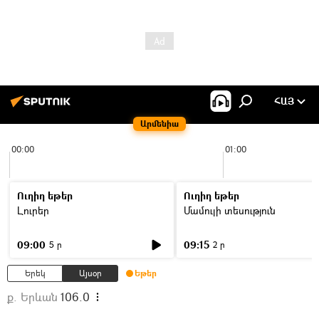
ՀԱՅ
Արմենիա
00:00
01:00
Ուղիղ եթեր
Ուղիղ եթեր
Լուրեր
Մամուլի տեսություն
09:00
09:15
5 ր
2 ր
Երեկ
Այսօր
Եթեր
ք. Երևան
106.0