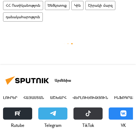
ՀՀ Ոստիկանություն
Ծեծկռտուք
Կին
Շիրակի մարզ
դանակահարություն
Արմենիա
ԼՈՒՐԵՐ
ՀԱՅԱՍՏԱՆ
ԱՇԽԱՐՀ
ՎԵՐԼՈՒԾՈՒԹՅՈՒՆ
ԻՆՖՈԳՐԱՖ
Rutube
Telegram
ТikТоk
VK