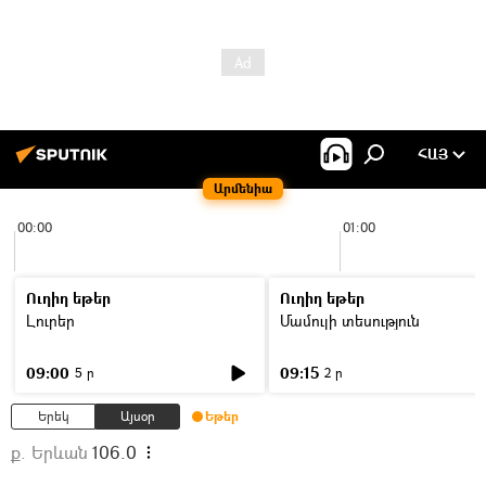
ՀԱՅ
Արմենիա
00:00
01:00
Ուղիղ եթեր
Ուղիղ եթեր
Լուրեր
Մամուլի տեսություն
09:00
09:15
5 ր
2 ր
Երեկ
Այսօր
Եթեր
ք. Երևան
106.0