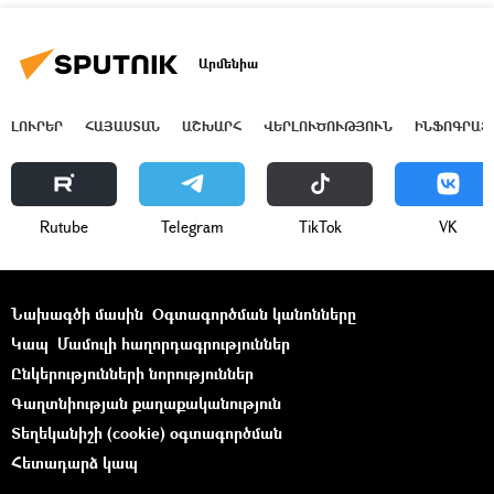
Արմենիա
ԼՈՒՐԵՐ
ՀԱՅԱՍՏԱՆ
ԱՇԽԱՐՀ
ՎԵՐԼՈՒԾՈՒԹՅՈՒՆ
ԻՆՖՈԳՐԱՖ
Rutube
Telegram
ТikТоk
VK
Նախագծի մասին
Օգտագործման կանոնները
Կապ
Մամուլի հաղորդագրություններ
Ընկերությունների նորություններ
Գաղտնիության քաղաքականություն
Տեղեկանիշի (cookie) օգտագործման
Հետադարձ կապ