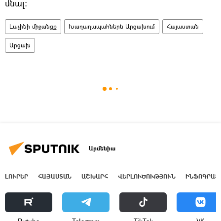
մնալ։
Լաչինի միջանցք
Խաղաղապահներն Արցախում
Հայաստան
Արցախ
Արմենիա
ԼՈՒՐԵՐ
ՀԱՅԱՍՏԱՆ
ԱՇԽԱՐՀ
ՎԵՐԼՈՒԾՈՒԹՅՈՒՆ
ԻՆՖՈԳՐԱՖ