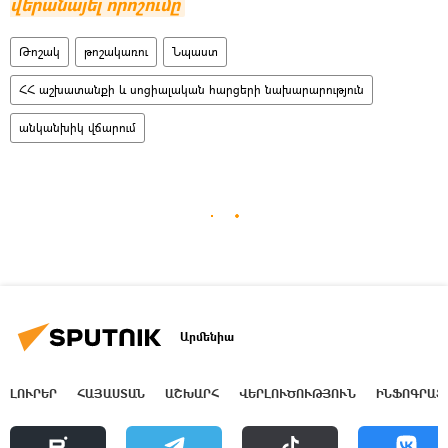
վերանայել որոշումը
Թոշակ
թոշակառու
Նպաստ
ՀՀ աշխատանքի և սոցիալական հարցերի նախարարություն
անկանխիկ վճարում
Արմենիա
ԼՈՒՐԵՐ
ՀԱՅԱՍՏԱՆ
ԱՇԽԱՐՀ
ՎԵՐԼՈՒԾՈՒԹՅՈՒՆ
ԻՆՖՈԳՐԱՖ