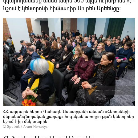
կկարողանանք ամեն ամիս 500 այցելու ընդունել»,–
նշում է կենտրոնի հիմնադիր Սուրեն Արեենցը։
ՀՀ ազգային հերոս Վահագն Ասատրյանի անվան «Հերոսների
վերականգնողական քաղաք» հոգեկան առողջության կենտրոնը
նշում է իր մեկ տարին։
© Sputnik / Aram Nersesyan