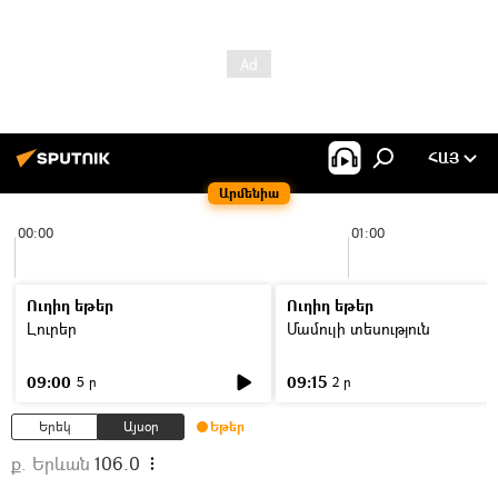
ՀԱՅ
Արմենիա
00:00
01:00
Ուղիղ եթեր
Ուղիղ եթեր
Լուրեր
Մամուլի տեսություն
09:00
09:15
5 ր
2 ր
Երեկ
Այսօր
Եթեր
ք. Երևան
106.0