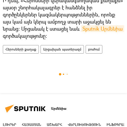
Ի դեպ, «Հերոսների վերականգնողական քաղաքն»
այսօր շնորհակալագրեր է հանձնել իր
գործընկերներ կազմակերպություններին, որոնք
այս կամ այն կերպ ամբողջ տարի աջակցել են
նրանց։ Մրցանակ է ստացել նաև
Sputnik Արմենիա
գործակալությունը։
Հերոսների քաղաք
Արցախյան պատերազմ
բուժում
Արմենիա
ԼՈՒՐԵՐ
ՀԱՅԱՍՏԱՆ
ԱՇԽԱՐՀ
ՎԵՐԼՈՒԾՈՒԹՅՈՒՆ
ԻՆՖՈԳՐԱՖ