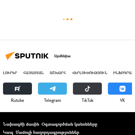
Արմենիա
ԼՈՒՐԵՐ
ՀԱՅԱՍՏԱՆ
ԱՇԽԱՐՀ
ՎԵՐԼՈՒԾՈՒԹՅՈՒՆ
ԻՆՖՈԳՐԱՖ
Rutube
Telegram
ТikТоk
VK
Նախագծի մասին
Օգտագործման կանոնները
Կապ
Մամուլի հաղորդագրություններ