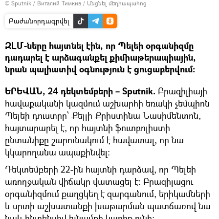
© Sputnik / Виталий Тимкив
/
Անցնել մեդիապահոց
Բաժանորդագրվել
ԶԼՄ-ները հայտնել էին, որ Պելեի օրգանիզմը
դադարել է արձագանքել քիմիաթերապիային,
նրան պալիատիվ օգնություն է ցուցաբերվում։
ԵՐԵՎԱՆ, 24 դեկտեմբերի – Sputnik.
Բրազիլիայի
հավաքականի կազմում աշխարհի եռակի չեմպիոն
Պելեի դուստրը՝ Քելլի Քրիստինա Նասիմենտոն,
հայտարարել է, որ հայտնի ֆուտբոլիստի
ընտանիքը շարունակում է հավատալ, որ նա
կկարողանա ապաքինվել:
Դեկտեմբերի 22-ին հայտնի դարձավ, որ Պելեի
առողջական վիճակը վատացել է։ Բրազիլացու
օրգանիզմում քաղցկեղ է զարգանում, երիկամների
և սրտի աշխատանքի խաթարման պատճառով նա
նաև ինտենսիվ խնամքի կարիք ունի։