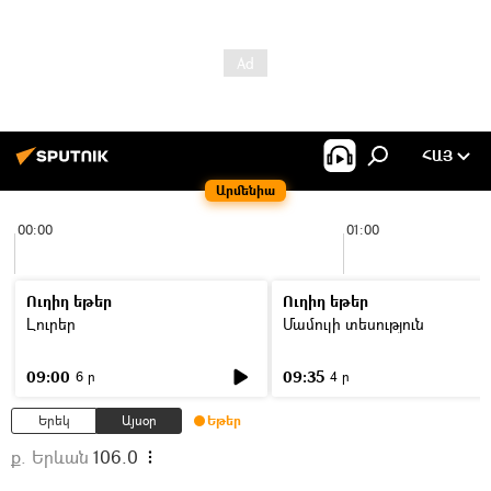
ՀԱՅ
Արմենիա
00:00
01:00
Ուղիղ եթեր
Ուղիղ եթեր
Լուրեր
Մամուլի տեսություն
09:00
09:35
6 ր
4 ր
Երեկ
Այսօր
Եթեր
ք. Երևան
106.0