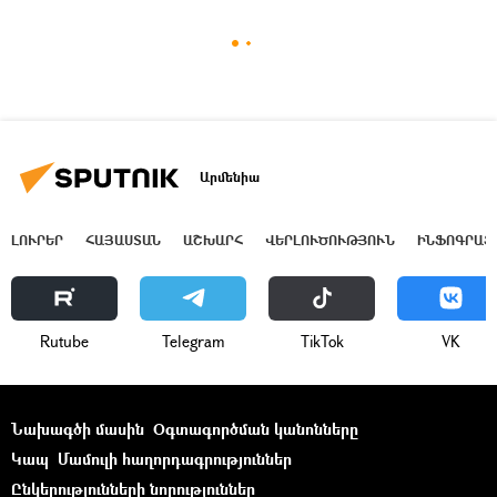
Արմենիա
ԼՈՒՐԵՐ
ՀԱՅԱՍՏԱՆ
ԱՇԽԱՐՀ
ՎԵՐԼՈՒԾՈՒԹՅՈՒՆ
ԻՆՖՈԳՐԱՖ
Rutube
Telegram
ТikТоk
VK
Նախագծի մասին
Օգտագործման կանոնները
Կապ
Մամուլի հաղորդագրություններ
Ընկերությունների նորություններ