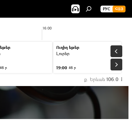
РУС
ՀԱՅ
16:00
 եթեր
Ուղիղ եթեր
ր
Լուրեր
19:00
46 ր
46 ր
ք. Երևան
106.0