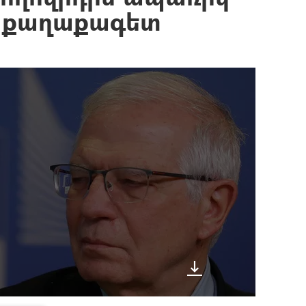
լ. քաղաքագետ