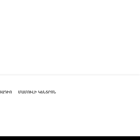
ՌԱԴԻՈ
ՄԱՄՈՒԼԻ ԿԵՆՏՐՈՆ