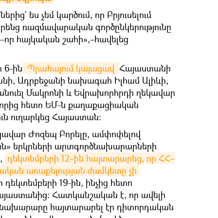
րից` ես չեմ կարծում, որ Բրյուսելում
իրենց ռազմավարական գործընկերությունը
նչ–որ հայկական շահի»,–հավելեց
 6-ին
 Պրահայում կայացավ 
Հայաստանի
նի, Ադրբեջանի նախագահ Իլհամ Ալիևի,
նուել Մակրոնի և Եվրախորհրդի ղեկավար
, որից հետո ԵՄ-ն քաղաքացիական
ւն ուղարկեց Հայաստան։
կավար Ժոզեպ Բորելը, ամփոփելով
յան» երկրների արտգործնախարարների
,
դեկտեմբերի 12–ին հայտարարեց, որ ՀՀ–
ական առաքելության ժամկետը չի 
դեկտեմբերի 19-ին, ինչից հետո
այաստանից։ Հատկանշական է, որ ավելի
ծնախարարը հայտարարել էր դիտորդական