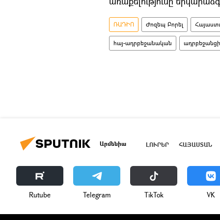
առաքելությունը երկարաձգ
ՌԱԴԻՈ
Ժոզեպ Բորել
Հայաստ
հայ-ադրբեջանական
ադրբեջանց
Արմենիա
ԼՈՒՐԵՐ
ՀԱՅԱՍՏԱՆ
Rutube
Telegram
ТikТоk
VK