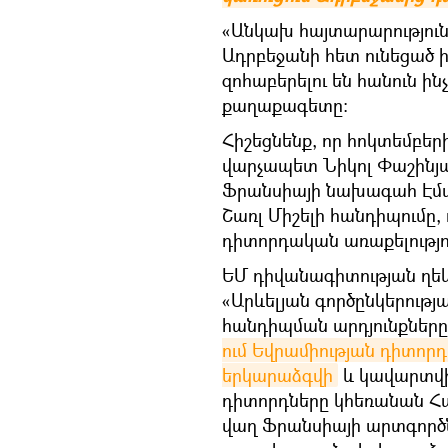
«Անկախ հայտարարություննե
Ադրբեջանի հետ ունեցած 
զոհաբերելու են հանուն ի
քաղաքագետը։
Հիշեցնենք, որ հոկտեմբերի
վարչապետ Նիկոլ Փաշինյա
Ֆրանսիայի նախագահ Էմա
Շառլ Միշելի հանդիպումը
դիտորդական առաքելությո
ԵՄ դիվանագիտության ղե
«Արևելյան գործընկերութ
հանդիպման արդյունքները
ում Եվրամիության դիտորդ
երկարաձգվի
և կավարտվի 
դիտորդները կհեռանան Հ
վաղ Ֆրանսիայի արտգոր