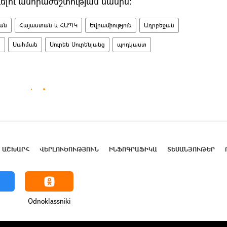
ելու անհրաժեշտության մասին։
ան
Հայաստան և ՀԱՊԿ
Եվրամիություն
Ադրբեջան
ի
Սահման
Սուրեն Սուրենյանց
պոդկաստ
ԱՇԽԱՐՀ
ՎԵՐԼՈՒԾՈՒԹՅՈՒՆ
ԻՆՖՈԳՐԱՖԻԿԱ
ՏԵՍԱՆՅՈՒԹԵՐ
Odnoklassniki