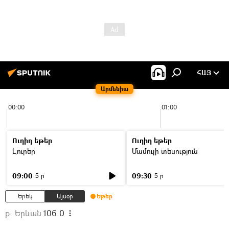
ՀԱՅ
Արմենիա
00:00
01:00
Ուղիղ եթեր
Ուղիղ եթեր
Լուրեր
Մամուլի տեսություն
09:00
09:30
5 ր
5 ր
Երեկ
Այսօր
Եթեր
ք. Երևան
106.0