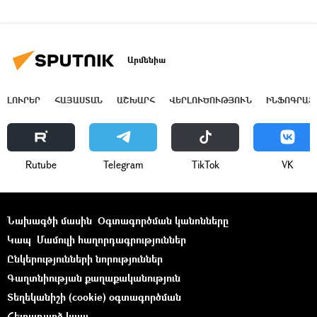
Արմենիա
ԼՈՒՐԵՐ
ՀԱՅԱՍՏԱՆ
ԱՇԽԱՐՀ
ՎԵՐԼՈՒԾՈՒԹՅՈՒՆ
ԻՆՖՈԳՐԱՖ
Rutube
Telegram
ТikТоk
VK
Նախագծի մասին
Օգտագործման կանոնները
Կապ
Մամուլի հաղորդագրություններ
Ընկերությունների նորություններ
Գաղտնիության քաղաքականություն
Տեղեկանիշի (cookie) օգտագործման
Հետադարձ կապ