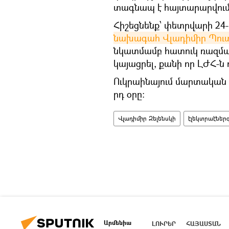
տագնապ է հայտարարվում ա
Հիշեցնենք՝ փետրվարի 24
նախագահ Վլադիմիր Պու
նկատմամբ հատուկ ռազմակ
կայացրել, քանի որ ԼԺՀ-ն 
Ուկրաինայում մարտական գ
րդ օրը։
Վլադիմիր Զելենսկի
էլեկտրաէներ
Արմենիա
ԼՈՒՐԵՐ
ՀԱՅԱՍՏԱՆ