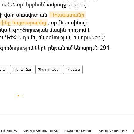
մեն օր, երբեմն` ամբողջ երկրով։
-ի վաղ առավոտյան
Ռուսաստանի 
տինը հայտարարեց
, որ Ուկրաինայի
ան գործողության մասին որոշում է
ու ԴԺՀ-ն դիմել են օգնության խնդրանքով։
ործողություններն ընթանում են արդեն 294-
գիա
Ուկրաինա
Պատերազմ
Դոնբաս
ԱՇԽԱՐՀ
ՎԵՐԼՈՒԾՈՒԹՅՈՒՆ
ԻՆՖՈԳՐԱՖԻԿԱ
ՏԵՍԱՆՅՈՒԹԵՐ