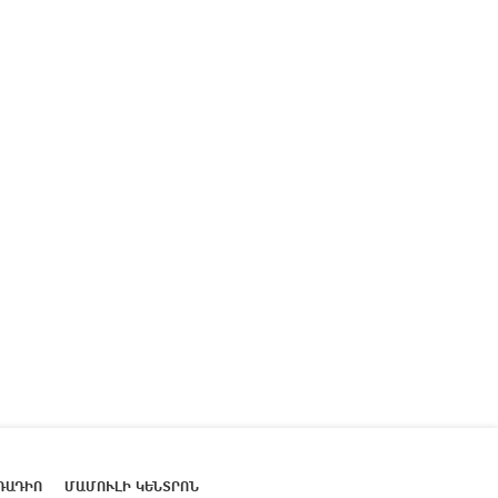
ՌԱԴԻՈ
ՄԱՄՈՒԼԻ ԿԵՆՏՐՈՆ