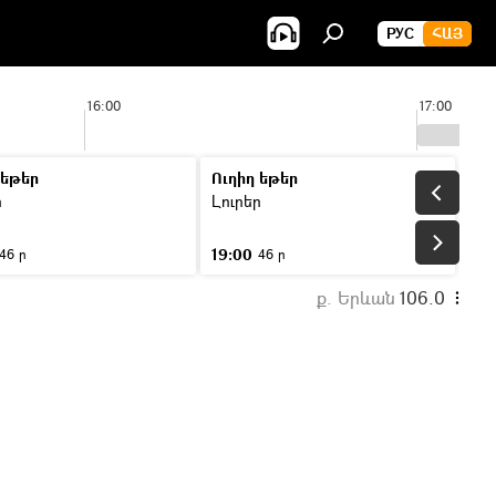
РУС
ՀԱՅ
16:00
17:00
 եթեր
Ուղիղ եթեր
ր
Լուրեր
19:00
46 ր
46 ր
ք. Երևան
106.0