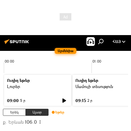
ՀԱՅ
Արմենիա
00:00
01:00
Ուղիղ եթեր
Ուղիղ եթեր
Լուրեր
Մամուլի տեսություն
09:00
09:15
5 ր
2 ր
Երեկ
Այսօր
Եթեր
ք. Երևան
106.0