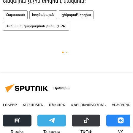
ծավալում չնչին տոկոս է կազմում։
Հայաստան
հողմակայան
էլեկտրաէներգիա
Ասիական զարգացման բանկ (ԱԶԲ)
Արմենիա
ԼՈՒՐԵՐ
ՀԱՅԱՍՏԱՆ
ԱՇԽԱՐՀ
ՎԵՐԼՈՒԾՈՒԹՅՈՒՆ
ԻՆՖՈԳՐԱՖ
Rutube
Telegram
ТikТоk
VK