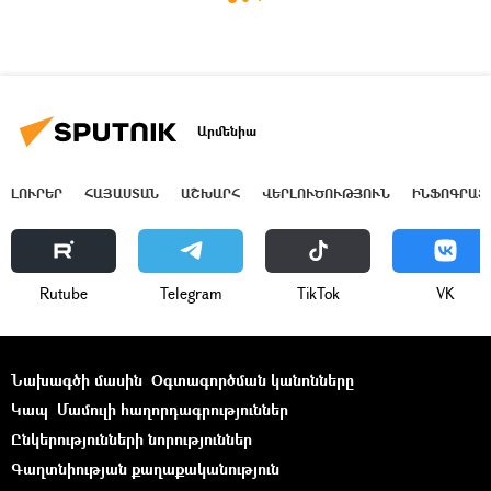
Արմենիա
ԼՈՒՐԵՐ
ՀԱՅԱՍՏԱՆ
ԱՇԽԱՐՀ
ՎԵՐԼՈՒԾՈՒԹՅՈՒՆ
ԻՆՖՈԳՐԱՖ
Rutube
Telegram
ТikТоk
VK
Նախագծի մասին
Օգտագործման կանոնները
Կապ
Մամուլի հաղորդագրություններ
Ընկերությունների նորություններ
Գաղտնիության քաղաքականություն