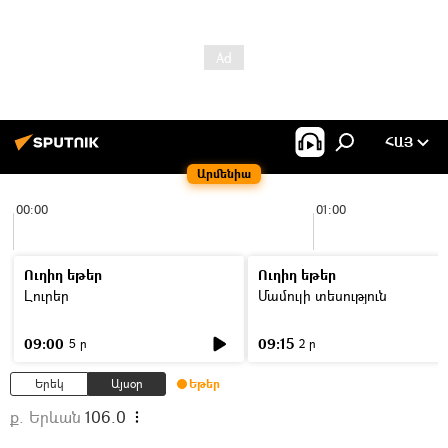
ՀԱՅ
Արմենիա
00:00
01:00
Ուղիղ եթեր
Ուղիղ եթեր
Լուրեր
Մամուլի տեսություն
09:00
09:15
5 ր
2 ր
Երեկ
Այսօր
Եթեր
ք. Երևան
106.0