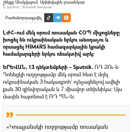
շենքը Մոսկվայում. Արխիվային լուսանկար
© Sputnik / Виталий Белоусов
Բաժանորդագրվել
ԼԺՀ–ում մեկ օրում ռուսական ՀՕՊ միջոցները
խոցել են ուկրաինական երկու անօդաչու և
որսացել HIMARS համազարկային կրակի
համակարգերի երկու ռեակտիվ արկ։
ԵՐԵՎԱՆ, 13 դեկտեմբերի – Sputnik.
ՌԴ ԶՈւ–ն
Դոնեցկի ուղղությամբ մեկ օրում հետ է մղել
ուկրաինական 3 հակագրոհ` ոչնչացնելով ավելի
քան 30 զինվորական և 7 միավոր տեխնիկա։ Այս
մասին հայտնում է ՌԴ ՊՆ–ն։
«Կուպյանսկի ուղղությամբ ռուսական