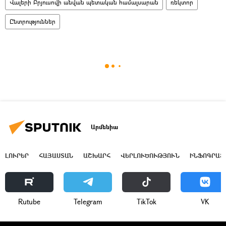
Վալերի Բրյուսովի անվան պետական համալսարան
ռեկտոր
Ընտրություններ
Արմենիա
ԼՈՒՐԵՐ
ՀԱՅԱՍՏԱՆ
ԱՇԽԱՐՀ
ՎԵՐԼՈՒԾՈՒԹՅՈՒՆ
ԻՆՖՈԳՐԱՖ
Rutube
Telegram
ТikТоk
VK