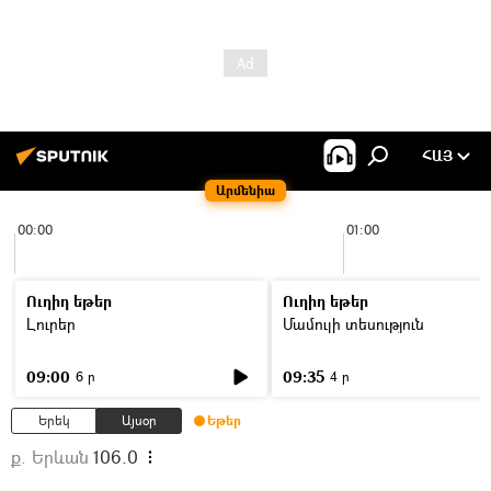
ՀԱՅ
Արմենիա
00:00
01:00
Ուղիղ եթեր
Ուղիղ եթեր
Լուրեր
Մամուլի տեսություն
09:00
09:35
6 ր
4 ր
Երեկ
Այսօր
Եթեր
ք. Երևան
106.0