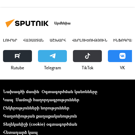
Արմենիա
ԼՈՒՐԵՐ
ՀԱՅԱՍՏԱՆ
ԱՇԽԱՐՀ
ՎԵՐԼՈՒԾՈՒԹՅՈՒՆ
ԻՆՖՈԳՐԱՖ
Rutube
Telegram
ТikТоk
VK
Նախագծի մասին
Օգտագործման կանոնները
Կապ
Մամուլի հաղորդագրություններ
Ընկերությունների նորություններ
Գաղտնիության քաղաքականություն
Տեղեկանիշի (cookie) օգտագործման
Հետադարձ կապ