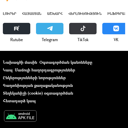
ԼՈՒՐԵՐ
ՀԱՅԱՍՏԱՆ
ԱՇԽԱՐՀ
ՎԵՐԼՈՒԾՈՒԹՅՈՒՆ
ԻՆՖՈԳՐԱՖ
Rutube
Telegram
ТikТоk
VK
Նախագծի մասին
Օգտագործման կանոնները
Կապ
Մամուլի հաղորդագրություններ
Ընկերությունների նորություններ
Գաղտնիության քաղաքականություն
Տեղեկանիշի (cookie) օգտագործման
Հետադարձ կապ