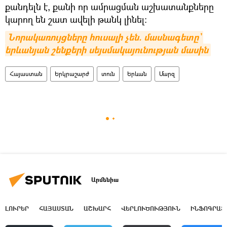
քանդելն է, քանի որ ամրացման աշխատանքները
կարող են շատ ավելի թանկ լինել։
Նորակառույցները հուսալի չեն. մասնագետը` 
երևանյան շենքերի սեյսմակայունության մասին
Հայաստան
Երկրաշարժ
տուն
Երևան
Մարզ
Արմենիա
ԼՈՒՐԵՐ
ՀԱՅԱՍՏԱՆ
ԱՇԽԱՐՀ
ՎԵՐԼՈՒԾՈՒԹՅՈՒՆ
ԻՆՖՈԳՐԱՖ