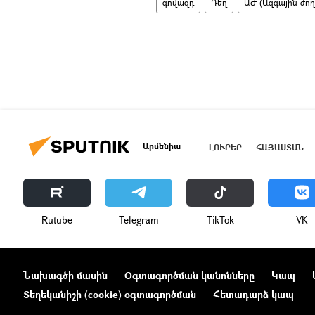
գովազդ
Դեղ
ԱԺ (Ազգային ժող
Արմենիա
ԼՈՒՐԵՐ
ՀԱՅԱՍՏԱՆ
Rutube
Telegram
ТikТоk
VK
Նախագծի մասին
Օգտագործման կանոնները
Կապ
Տեղեկանիշի (cookie) օգտագործման
Հետադարձ կապ