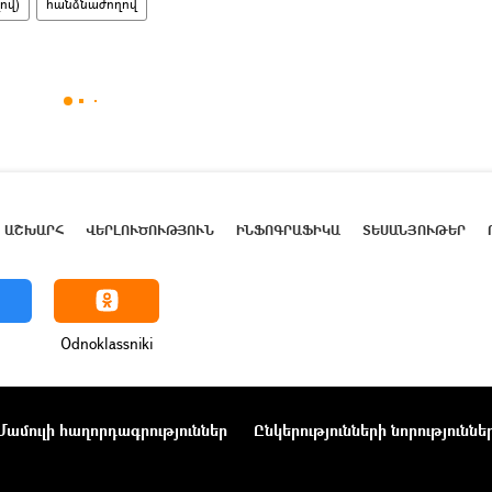
ով)
հանձնաժողով
ԱՇԽԱՐՀ
ՎԵՐԼՈՒԾՈՒԹՅՈՒՆ
ԻՆՖՈԳՐԱՖԻԿԱ
ՏԵՍԱՆՅՈՒԹԵՐ
Odnoklassniki
Մամուլի հաղորդագրություններ
Ընկերությունների նորություննե