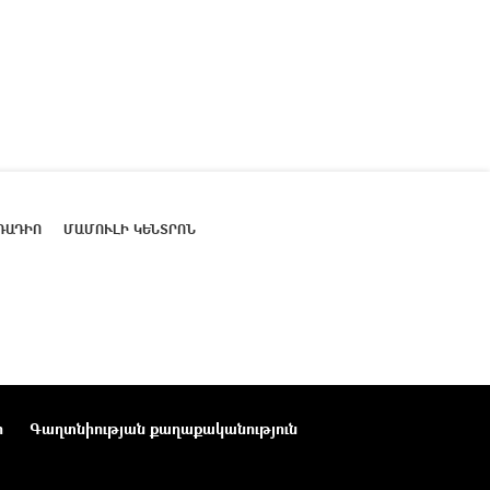
ՌԱԴԻՈ
ՄԱՄՈՒԼԻ ԿԵՆՏՐՈՆ
ր
Գաղտնիության քաղաքականություն