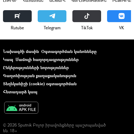
ԼՈՒՐԵՐ
ՀԱՅԱՍՏԱՆ
ԱՇԽԱՐՀ
ՎԵՐԼՈՒԾՈՒԹՅՈՒՆ
ԻՆՖՈԳՐԱՖ
Rutube
Telegram
ТikТоk
VK
Նախագծի մասին
Օգտագործման կանոնները
Կապ
Մամուլի հաղորդագրություններ
Ընկերությունների նորություններ
Գաղտնիության քաղաքականություն
Տեղեկանիշի (cookie) օգտագործման
Հետադարձ կապ
© 2026 Sputnik Բոլոր իրավունքները պաշտպանված
են. 18+