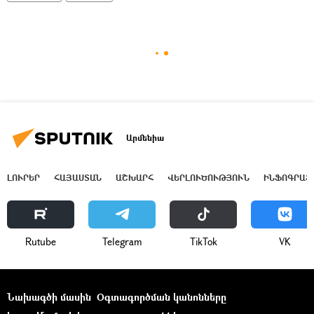
Արմենիա
ԼՈՒՐԵՐ
ՀԱՅԱՍՏԱՆ
ԱՇԽԱՐՀ
ՎԵՐԼՈՒԾՈՒԹՅՈՒՆ
ԻՆՖՈԳՐԱՖ
Rutube
Telegram
ТikТоk
VK
Նախագծի մասին
Օգտագործման կանոնները