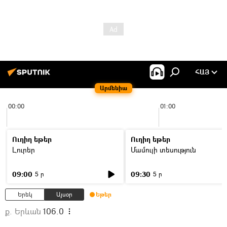
ՀԱՅ
Արմենիա
00:00
01:00
Ուղիղ եթեր
Ուղիղ եթեր
Լուրեր
Մամուլի տեսություն
09:00
09:30
5 ր
5 ր
Երեկ
Այսօր
Եթեր
ք. Երևան
106.0