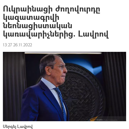
Ուկրաինացի ժողովուրդը
կազատագրվի
նեոնացիստական
կառավարիչներից. Լավրով
13:27 26.11.2022
Սերգեյ Լավրով