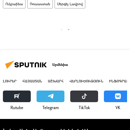
Ուկրաինա
Ռուսաստան
Սերգեյ Լավրով
Արմենիա
ԼՈՒՐԵՐ
ՀԱՅԱՍՏԱՆ
ԱՇԽԱՐՀ
ՎԵՐԼՈՒԾՈՒԹՅՈՒՆ
ԻՆՖՈԳՐԱՖ
Rutube
Telegram
ТikТоk
VK