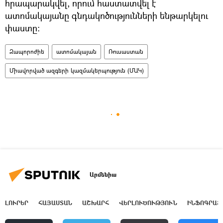
հրապարակվել, որում հաստատվել է
ատոմակայանը գնդակոծությունների ենթարկելու
փաստը:
Զապորոժիե
ատոմակայան
Ռուսաստան
Միավորված ազգերի կազմակերպություն (ՄԱԿ)
Արմենիա
ԼՈՒՐԵՐ
ՀԱՅԱՍՏԱՆ
ԱՇԽԱՐՀ
ՎԵՐԼՈՒԾՈՒԹՅՈՒՆ
ԻՆՖՈԳՐԱՖ