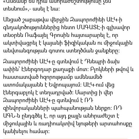
«Անձամբ ես դրա անհրաժեշտությունը չեմ
տեսնում»,- ասել է նա։
Անցած շաբաթվա վերջին Զապորոժիեի ԱԷԿ-ի
գնդակոծություններից հետո ՄԱԳԱՏԷ-ի գլխավոր
տնօրեն Ռաֆայել Գրոսին հայտարարել է, որ
ակտիվացրել է կայանի ֆիզիկական ու միջուկային
անվտանգության գոտու ստեղծման ջանքերը:
Զապորոժիեի ԱԷԿ-ը գտնվում է Դնեպրի ձախ
ափին՝ Էներգոդար քաղաքի մոտ։ Բլոկների թվով և
հաստատված հզորությամբ ամենամեծ
ատոմակայանն է Եվրոպայում։ ԱԷԿ-ում վեց
էներգաբլոկ է տեղադրված։ Մարտից ի վեր
Զապորոժիեի ԱԷԿ-ը գտնվում է ՌԴ
զինվորականների պահպանության ներքո։ ՌԴ
ԱԳՆ-ն ընդգծել է, որ այդ քայլն անհրաժեշտ է
միջուկային և ռադիոակտիվ նյութերի արտահոսքը
կանխելու համար: