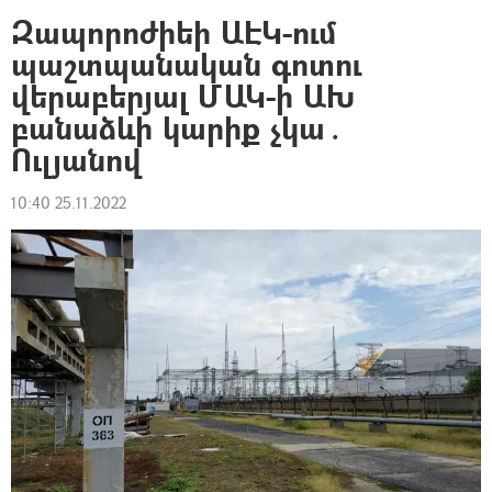
Զապորոժիեի ԱԷԿ-ում
պաշտպանական գոտու
վերաբերյալ ՄԱԿ-ի ԱԽ
բանաձևի կարիք չկա․
Ուլյանով
10:40 25.11.2022