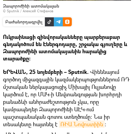
Զապորոժիեի ատոմակայան
© Sputnik / Алексей Стефанов
Բաժանորդագրվել
Ուկրաինացի զինվորականները պարբերաբար
գնդակոծում են Էներգոդարը, շրջակա գյուղերը և
Զապորոժիեի ատոմակայանին հարակից
տարածքը։
ԵՐԵՎԱՆ, 25 նոյեմբերի – Sputnik.
Վիեննայում
գործող միջազգային կազմակերպություններում ՌԴ
մշտական ներկայացուցիչ Միխայիլ Ուլյանովը
կարծում է, որ ՄԱԿ-ի Անվտանգության խորհրդի
բանաձևի անհրաժեշտություն չկա, որը
կամրապնդեր Զապորոժիեի ԱԷԿ-ում
պաշտպանական գոտու ստեղծումը։ Նա իր
տեսակետը հայտնել է
ՌԻԱ Նովոստիին
։