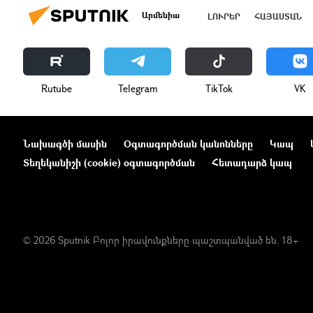
Արմենիա
ԼՈՒՐԵՐ
ՀԱՅԱՍՏԱՆ
Rutube
Telegram
ТikТоk
VK
Նախագծի մասին
Օգտագործման կանոնները
Կապ
Տեղեկանիշի (cookie) օգտագործման
Հետադարձ կապ
© 2026 Sputnik Բոլոր իրավունքները պաշտպանված են. 18+