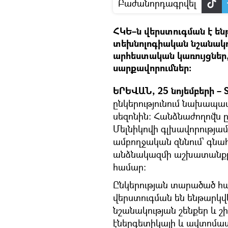
Բաժանորդագրվել
ՀԿԵ–ն վերստուգման է են
տեխնոլոգիական նշանակութ
արհեստական կառույցներ
սարքավորումներ։
ԵՐԵՎԱՆ, 25 նոյեմբերի – S
ընկերությունում նախապա
սեզոնին։ Հանձնաժողովն ը
Մելնիկովի գլխավորությա
ամբողջական զննում՝ գնա
անձնակազմի աշխատանքը 
համար:
Ընկերության տարածած հաղ
վերստուգման են ենթարկվ
նշանակության շենքեր և շ
էներգետիկայի և ավտոմա