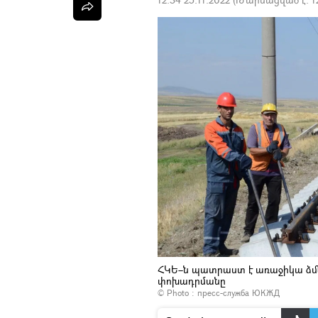
ՀԿԵ–ն պատրաստ է առաջիկա ձմեռ
փոխադրմանը
© Photo : пресс-служба ЮКЖД