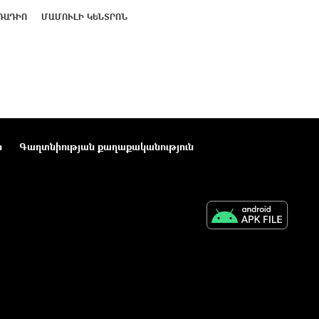
ՌԱԴԻՈ
ՄԱՄՈՒԼԻ ԿԵՆՏՐՈՆ
ր
Գաղտնիության քաղաքականություն