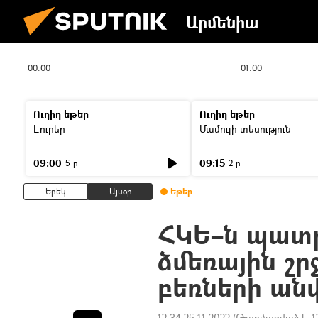
Արմենիա
00:00
01:00
Ուղիղ եթեր
Ուղիղ եթեր
Լուրեր
Մամուլի տեսություն
09:00
09:15
5 ր
2 ր
Երեկ
Այսօր
Եթեր
ՀԿԵ–ն պատ
ձմեռային շր
բեռների ա
12:34 25.11.2022
(Թարմացված է:
1