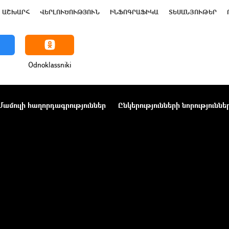
ԱՇԽԱՐՀ
ՎԵՐԼՈՒԾՈՒԹՅՈՒՆ
ԻՆՖՈԳՐԱՖԻԿԱ
ՏԵՍԱՆՅՈՒԹԵՐ
Odnoklassniki
Մամուլի հաղորդագրություններ
Ընկերությունների նորություննե