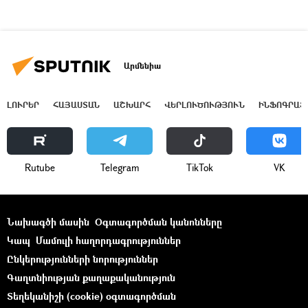
Արմենիա
ԼՈՒՐԵՐ
ՀԱՅԱՍՏԱՆ
ԱՇԽԱՐՀ
ՎԵՐԼՈՒԾՈՒԹՅՈՒՆ
ԻՆՖՈԳՐԱՖ
Rutube
Telegram
ТikТоk
VK
Նախագծի մասին
Օգտագործման կանոնները
Կապ
Մամուլի հաղորդագրություններ
Ընկերությունների նորություններ
Գաղտնիության քաղաքականություն
Տեղեկանիշի (cookie) օգտագործման