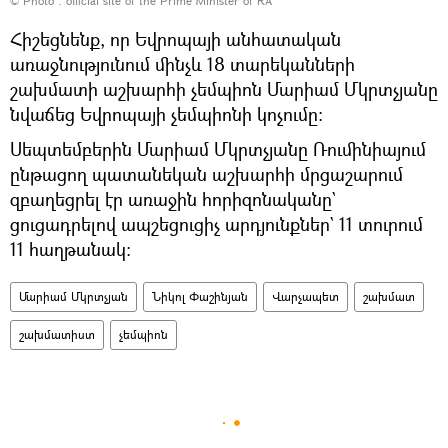
© Photo :
official site of the Prime Minister of RA
Հիշեցնենք, որ Եվրոպայի անհատական
առաջնությունում մինչև 18 տարեկանների
շախմատի աշխարհի չեմպիոն Մարիամ Մկրտչյանը
նվաճեց Եվրոպայի չեմպիոնի կոչումը։
Սեպտեմբերին Մարիամ Մկրտչյանը Ռումինիայում
ընթացող պատանեկան աշխարհի մրցաշարում
զբաղեցրել էր առաջին հորիզոնականը`
ցուցադրելով ապշեցուցիչ արդյունքներ` 11 տուրում
11 հաղթանակ։
Մարիամ Մկրտչյան
Նիկոլ Փաշինյան
Վարչապետ
շախմատ
շախմատիստ
չեմպիոն