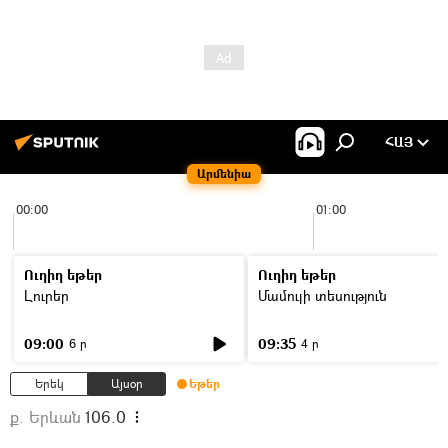
ՀԱՅ
Արմենիա
00:00
01:00
Ուղիղ եթեր
Ուղիղ եթեր
Լուրեր
Մամուլի տեսություն
09:00
09:35
6 ր
4 ր
Երեկ
Այսօր
Եթեր
ք. Երևան
106.0