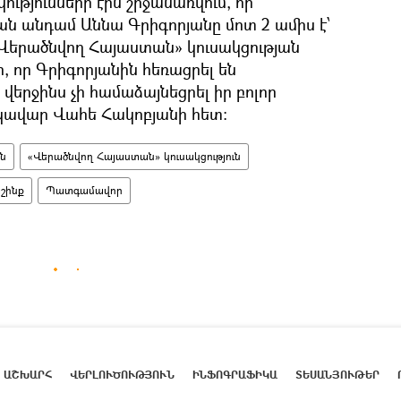
կությունների էին շրջանառվում, որ
ն անդամ Աննա Գրիգորյանը մոտ 2 ամիս է՝
 «Վերածնվող Հայաստան» կուսակցության
ր, որ Գրիգորյանին հեռացրել են
ր վերջինս չի համաձայնեցրել իր բոլոր
եկավար Վահե Հակոբյանի հետ։
ան
«Վերածնվող Հայաստան» կուսակցություն
շինք
Պատգամավոր
ԱՇԽԱՐՀ
ՎԵՐԼՈՒԾՈՒԹՅՈՒՆ
ԻՆՖՈԳՐԱՖԻԿԱ
ՏԵՍԱՆՅՈՒԹԵՐ