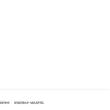
ՌԱԴԻՈ
ՄԱՄՈՒԼԻ ԿԵՆՏՐՈՆ