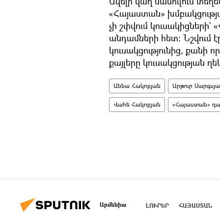
Ավելի վաղ մամուլում տեղե
«Հայաստան» խմբակցությա
չի շփվում կուսակիցների`
անդամների հետ։ Նշվում է
կուսակցությունից, քանի ո
քայլերը կուսակցության ղ
Աննա Հակոբյան
Արթուր Սարգսյ
Վահե Հակոբյան
«Հայաստան» դա
Արմենիա
ԼՈՒՐԵՐ
ՀԱՅԱՍՏԱՆ