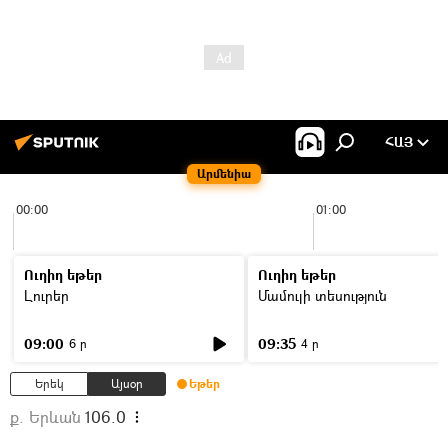
ՀԱՅ
Արմենիա
00:00
01:00
Ուղիղ եթեր
Ուղիղ եթեր
Լուրեր
Մամուլի տեսություն
09:00
09:35
6 ր
4 ր
Երեկ
Այսօր
Եթեր
ք. Երևան
106.0