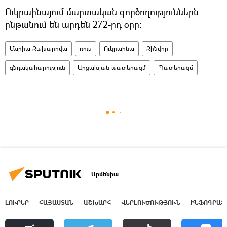
Ուկրաինայում մարտական գործողություններն
ընթանում են արդեն 272-րդ օրը։
Մարիա Զախարովա
ռուս
Ուկրաինա
Զինվոր
գնդակահարություն
Արցախյան պատերազմ
Պատերազմ
Արմենիա
ԼՈՒՐԵՐ
ՀԱՅԱՍՏԱՆ
ԱՇԽԱՐՀ
ՎԵՐԼՈՒԾՈՒԹՅՈՒՆ
ԻՆՖՈԳՐԱՖ