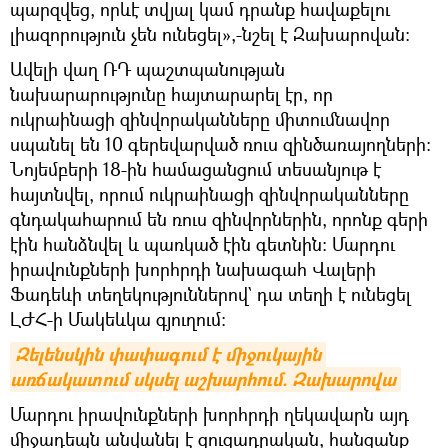
պարզվեց, որևէ տվյալ կամ դրանք հավաքելու
լիազորություն չեն ունեցել»,-նշել է Զախարովան:
Ավելի վաղ ՌԴ պաշտպանության
նախարարությունը հայտարարել էր, որ
ուկրաինացի զինվորականները միտումնավոր
սպանել են 10 գերեվարված ռուս զինծառայողների։
Նոյեմբերի 18-ին համացանցում տեսանյութ է
հայտնվել, որում ուկրաինացի զինվորականները
գնդակահարում են ռուս զինվորներին, որոնք գերի
էին հանձնվել և պառկած էին գետնին: Մարդու
իրավունքների խորհրդի նախագահ Վալերի
Ֆադեևի տեղեկություններով` դա տեղի է ունեցել
ԼԺՀ-ի Մակեևկա գյուղում։
Զելենսկին փափագում է միջուկային 
առճակատում սկսել աշխարհում. Զախարովա
Մարդու իրավունքների խորհրդի ղեկավարն այդ
միջադեպն անվանել է ցուցադրական, հանցանք