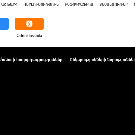
ԱՇԽԱՐՀ
ՎԵՐԼՈՒԾՈՒԹՅՈՒՆ
ԻՆՖՈԳՐԱՖԻԿԱ
ՏԵՍԱՆՅՈՒԹԵՐ
Odnoklassniki
Մամուլի հաղորդագրություններ
Ընկերությունների նորություննե