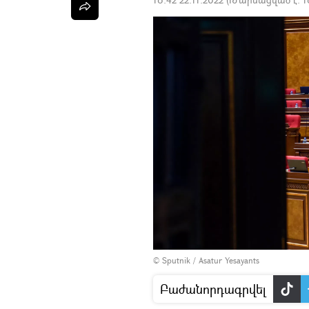
© Sputnik / Asatur Yesayants
Բաժանորդագրվել