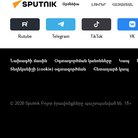
Արմենիա
ԼՈՒՐԵՐ
ՀԱՅԱՍՏԱՆ
Rutube
Telegram
ТikТоk
VK
Նախագծի մասին
Օգտագործման կանոնները
Կապ
Տեղեկանիշի (cookie) օգտագործման
Հետադարձ կապ
© 2026 Sputnik Բոլոր իրավունքները պաշտպանված են. 18+