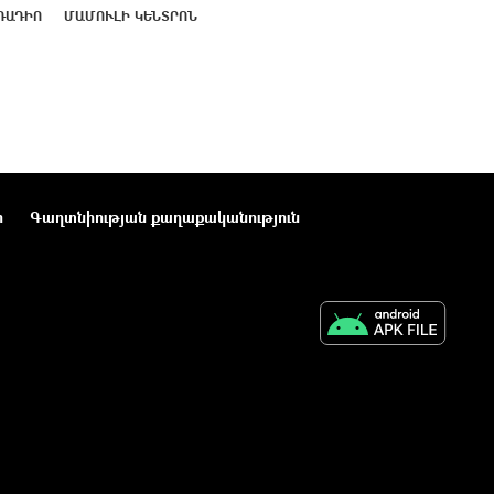
ՌԱԴԻՈ
ՄԱՄՈՒԼԻ ԿԵՆՏՐՈՆ
ր
Գաղտնիության քաղաքականություն