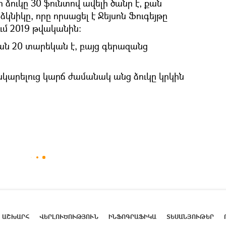
ր ձուկը 30 ֆունտով ավելի ծանր է, քան
կնիկը, որը որսացել է Ջեյսոն Ֆուգեյթը
մ 2019 թվականին:
 քան 20 տարեկան է, բայց գերազանց
սանկարելուց կարճ ժամանակ անց ձուկը կրկին
ԱՇԽԱՐՀ
ՎԵՐԼՈՒԾՈՒԹՅՈՒՆ
ԻՆՖՈԳՐԱՖԻԿԱ
ՏԵՍԱՆՅՈՒԹԵՐ