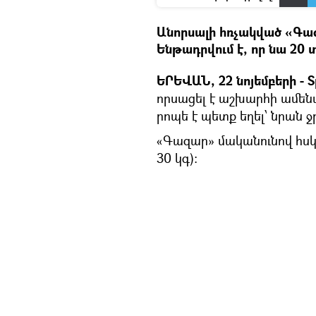
Անորսալի հռչակված «Գազ
Ենթադրվում է, որ նա 20 
ԵՐԵՎԱՆ, 22 նոյեմբերի - S
որսացել է աշխարհի ամենա
րոպե է պետք եղել՝ նրան ջ
«Գազար» մականունով հսկա
30 կգ)։