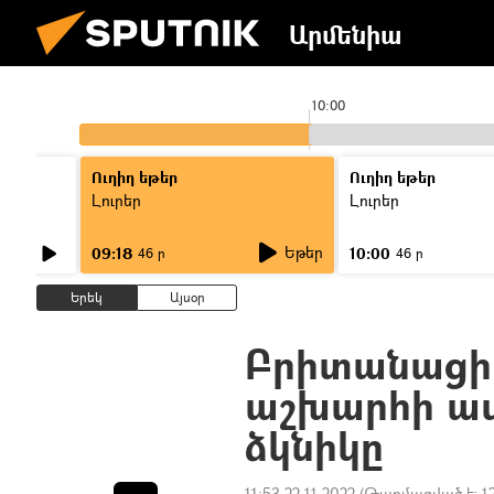
Արմենիա
9:01
10:00
Ուղիղ եթեր
Ուղիղ եթեր
Լուրեր
Լուրեր
Եթեր
09:18
10:00
46 ր
46 ր
Երեկ
Այսօր
Բրիտանացի 
աշխարհի ամ
ձկնիկը
11:53 22.11.2022
(Թարմացված է:
1