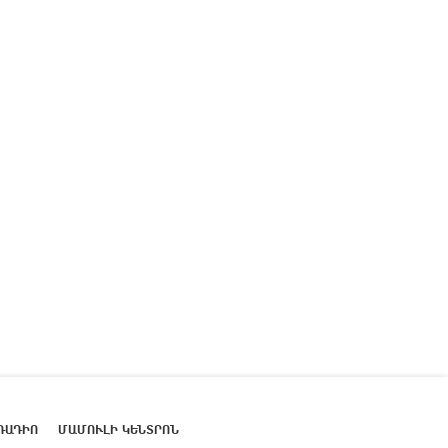
ՌԱԴԻՈ
ՄԱՄՈՒԼԻ ԿԵՆՏՐՈՆ