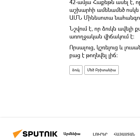
42-ամյա Հաքեթն ասել է, ո
աշխարհի ամենամեծ ոսկե ձ
ԱՄՆ Մինեսոտա նահանգու
Նշվում է, որ ձուկն ավելի
առողջական վիճակում է։
Որսալուց, կշռելուց և լու
բաց է թողնվել լիճ:
ձուկ
Մեծ Բրիտանիա
Արմենիա
ԼՈՒՐԵՐ
ՀԱՅԱՍՏԱՆ