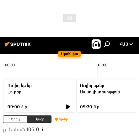
ՀԱՅ
Արմենիա
00:00
01:00
Ուղիղ եթեր
Ուղիղ եթեր
Լուրեր
Մամուլի տեսություն
09:00
09:30
5 ր
5 ր
Երեկ
Այսօր
Եթեր
ք. Երևան
106.0