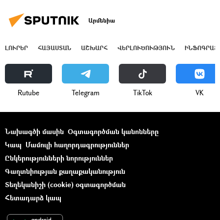
Արմենիա
ԼՈՒՐԵՐ
ՀԱՅԱՍՏԱՆ
ԱՇԽԱՐՀ
ՎԵՐԼՈՒԾՈՒԹՅՈՒՆ
ԻՆՖՈԳՐԱՖ
Rutube
Telegram
ТikТоk
VK
Նախագծի մասին
Օգտագործման կանոնները
Կապ
Մամուլի հաղորդագրություններ
Ընկերությունների նորություններ
Գաղտնիության քաղաքականություն
Տեղեկանիշի (cookie) օգտագործման
Հետադարձ կապ