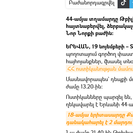
Բաժանորդագրվել
44-ամյա տղամարդը Թբիլի
հայտնաբերվել, ձերբակալ
Նոր Նորքի բաժին։
ԵՐԵՎԱՆ, 19 նոյեմբերի – S
պողոտայում գործող փաստ
հայհոյանքներ, վնասել տնօ
ՀՀ ոստիկանության մամուլ
Մասնավորապես` դեպքի մաս
ժամը 13.20-ին։
Ոստիկանները պարզել են,
ղեկավարել է Երևանի 44-ա
18-ամյա երիտասարդը Քա
դանակահարել է 2 մարդու
Նա ժամը 21.40-ին Թբիլիսյ