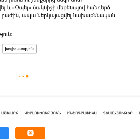
ել և «Օպել» մակնիշի մեքենայով հանդերձ
ի բաժին, ապա ներկայացվել նախաքննական
յուն:
խուլիգանություն
ԱՇԽԱՐՀ
ՎԵՐԼՈՒԾՈՒԹՅՈՒՆ
ԻՆՖՈԳՐԱՖԻԿԱ
ՏԵՍԱՆՅՈՒԹԵՐ