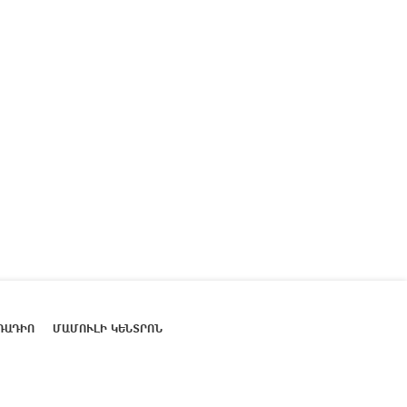
ՌԱԴԻՈ
ՄԱՄՈՒԼԻ ԿԵՆՏՐՈՆ