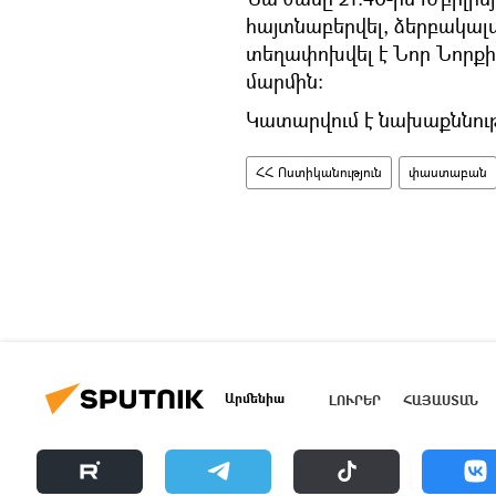
հայտնաբերվել, ձերբակալվ
տեղափոխվել է Նոր Նորք
մարմին:
Կատարվում է նախաքննութ
ՀՀ Ոստիկանություն
փաստաբան
Արմենիա
ԼՈՒՐԵՐ
ՀԱՅԱՍՏԱՆ