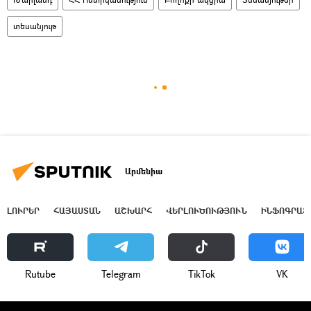
տեսանյութ
Արմենիա
ԼՈՒՐԵՐ
ՀԱՅԱՍՏԱՆ
ԱՇԽԱՐՀ
ՎԵՐԼՈՒԾՈՒԹՅՈՒՆ
ԻՆՖՈԳՐԱՖ
Rutube
Telegram
ТikТоk
VK