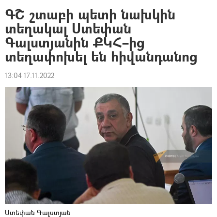
ԳՇ շտաբի պետի նախկին
տեղակալ Ստեփան
Գալստյանին ՔԿՀ–ից
տեղափոխել են հիվանդանոց
13:04 17.11.2022
Ստեփան Գալստյան