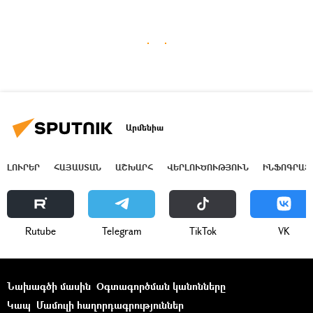
Արմենիա
ԼՈՒՐԵՐ
ՀԱՅԱՍՏԱՆ
ԱՇԽԱՐՀ
ՎԵՐԼՈՒԾՈՒԹՅՈՒՆ
ԻՆՖՈԳՐԱՖ
Rutube
Telegram
ТikТоk
VK
Նախագծի մասին
Օգտագործման կանոնները
Կապ
Մամուլի հաղորդագրություններ