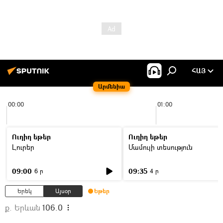
ՀԱՅ
Արմենիա
00:00
01:00
Ուղիղ եթեր
Ուղիղ եթեր
Լուրեր
Մամուլի տեսություն
09:00
09:35
6 ր
4 ր
Երեկ
Այսօր
Եթեր
ք. Երևան
106.0