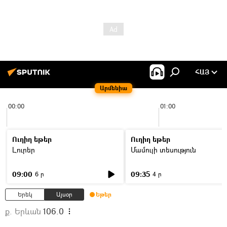
ՀԱՅ
Արմենիա
00:00
01:00
Ուղիղ եթեր
Ուղիղ եթեր
Լուրեր
Մամուլի տեսություն
09:00
09:35
6 ր
4 ր
Երեկ
Այսօր
Եթեր
ք. Երևան
106.0