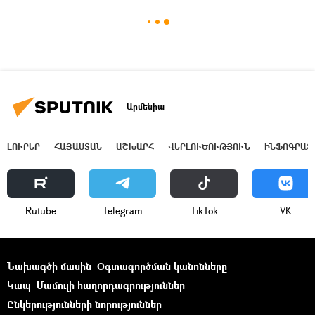
Արմենիա
ԼՈՒՐԵՐ
ՀԱՅԱՍՏԱՆ
ԱՇԽԱՐՀ
ՎԵՐԼՈՒԾՈՒԹՅՈՒՆ
ԻՆՖՈԳՐԱՖ
Rutube
Telegram
ТikТоk
VK
Նախագծի մասին
Օգտագործման կանոնները
Կապ
Մամուլի հաղորդագրություններ
Ընկերությունների նորություններ